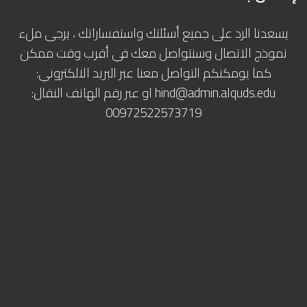
يسعدنا الرد على جميع أسئلتك واستفساراتك ، يرجى ملء
نموذج الاتصال وسنتواصل معك في أقرب وقت ممكن
كما يومكنكم التواصل معنا عبر البريد الالكتروني:
hind@admin.alquds.edu
او عبر رقم الهاتف النقال:
00972522573719