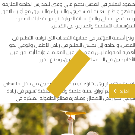
صمود التعليم في القدس بدعم مالي وفني للمدارس الخاصة الملتزمة
بمناهج ونظام التعليم الفلسطيني، والتشبيك والتنسيق مع أولياء الامور
والمجتمع المحلي والمؤسسات الدولية لتوفير متطلبات الصمود
للمؤسسات التعليمية والمدارس في القدس.
وتبرز أهمية المؤتمر في مجابهة التحديات التي تواجه التعليم في
القدس، والحاجة إلى تحسين التعليم في رياض الأطفال والوعي نحو
أهمية الطفولة ليس فقط من قبل المعلمات وإنما أيضا من قبل
الأكاديميين في الجامعات، والمشرفين، وصناغ القرار.
إقامة مؤتمر تربوي يشارك فيه باحثين وأكاديميين من داخل فلسطين
وخارجها، بتقديم أوراق بحثية علمية وتجارب حقيقية تسهم في زيادة
المزيد
الوعي نحو رياض الأطفال ومناصرة قطاع الطفولة المبكرة في
فلسطين عامة والقدس تحديدا. هذه المرة الأولى التي يقام فيها
مؤتمر للطفولة في مدينة القدس.
تتنوع محاور المؤتمر بين الممارسات الملائمة نمائيا، والتوجهات العالمية
في الطفولة المبكرة، والتعليم في الطفولة، وتطوير رياض الأطفال،