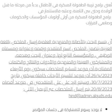
تُعنى برامج تربية الطفولة المبكرة في الأطفال بدءاً من مرحلة ما قبل
الولادة وحتى سن الثامنة، وعليه فالاستثمار في
برامج الطفولة المبكرة من أولى أولويات المؤسسات والحكومات
وصانعي القرارات
أن يتسم البحث بالأصالة والمنهجية العلمية.
إرسال الملخص باللغة
العربية.
يتضمن الملخص اسم المتقدم ورقمه وعنوانه ومسماه
الوظيفي، والمؤسسة التابع لها، وعنوان البحث وهدفه،
والمشاركون (العينة) والمنهجية والأدوات والنتائج والكلمات
المفتاحية.
آخر موعد لتسليم الملخصات سيكون يوم الأربعاء
26/4/2023.
آخر موعد لتلسيم الأبحاث كاملة سيكون بتاريخ
30/7/2023، وسيتم الرد على على المتقدمين في موعد أقصاه
20/8/2023.
يتم إرسال الملخصات عبر الإيميل الآتي:
hind@admin.alquds.edu
لا يوجد رسوم للمشاركة في جلسات المؤتمر.