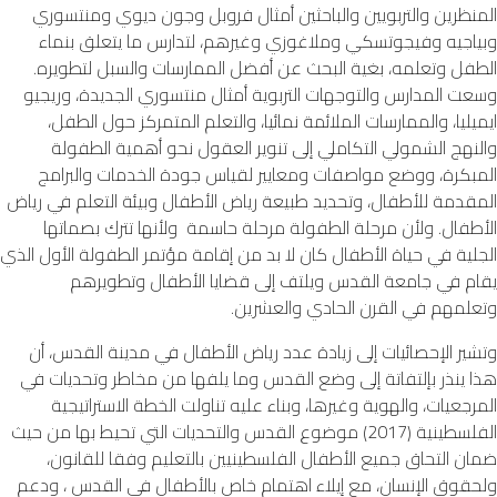
المنظرين والتربويين والباحثين أمثال فروبل وجون ديوي ومنتسوري
وبياجيه وفيجوتسكي وملاغوزي وغيرهم، لتدارس ما يتعلق بنماء
الطفل وتعلمه، بغية البحث عن أفضل الممارسات والسبل لتطويره.
وسعت المدارس والتوجهات التربوية أمثال منتسوري الجديدة، وريجيو
ايميليا، والممارسات الملائمة نمائيا، والتعلم المتمركز حول الطفل،
والنهج الشمولي التكاملي إلى تنوير العقول نحو أهمية الطفولة
المبكرة، ووضع مواصفات ومعايير لقياس جودة الخدمات والبرامج
المقدمة للأطفال، وتحديد طبيعة رياض الأطفال وبيئة التعلم في رياض
الأطفال. ولأن مرحلة الطفولة مرحلة حاسمة ولأنها تترك بصماتها
الجلية في حياة الأطفال كان لا بد من إقامة مؤتمر الطفولة الأول الذي
يقام في جامعة القدس ويلتف إلى قضايا الأطفال وتطويرهم
وتعلمهم في القرن الحادي والعشرين.
وتشير الإحصائيات إلى زيادة عدد رياض الأطفال في مدينة القدس، أن
هذا ينذر بإلتفاتة إلى وضع القدس وما يلفها من مخاطر وتحديات في
المرجعيات، والهوية وغيرها، وبناء عليه تناولت الخطة الاستراتيجية
الفلسطينية (2017) موضوع القدس والتحديات التي تحيط بها من حيث
ضمان التحاق جميع الأطفال الفلسطينيين بالتعليم وفقا للقانون،
ولحقوق الإنسان، مع إيلاء اهتمام خاص بالأطفال في القدس ، ودعم