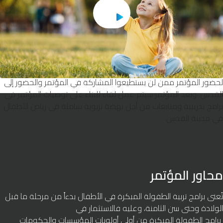
وتطوير التعليم.
كما يتضمن المؤتمر إقامة ورش عمل لمعلمات رياض الأطفال حول
التعليم في الطفولة المبكرة .
سيتم نشر أبحاث المؤتمر في كتيب للاستفاده منه في تطوير التعليم في
رياض الأطفال. وسيتم أيضا عمل Streaming من خلال برنامج الزوم
لحضور المؤتمر ممن لن يستطيعوا المشاركة في المؤتمر والحضور إلى
القدس. وبعد المؤتمر سيتم عمل لقاء للبناء على توصيات المؤتمر في
برامج تدريبية ومتابعات من أجل نهضة تربوية شاملة في رياض الأطفال
في مدينة القدس.
محاور المؤتمر
تُعنى برامج تربية الطفولة المبكرة في الأطفال بدءاً من مرحلة ما قبل
الولادة وحتى سن الثامنة، وعليه فالاستثمار في
برامج الطفولة المبكرة من أولى أولويات المؤسسات والحكومات